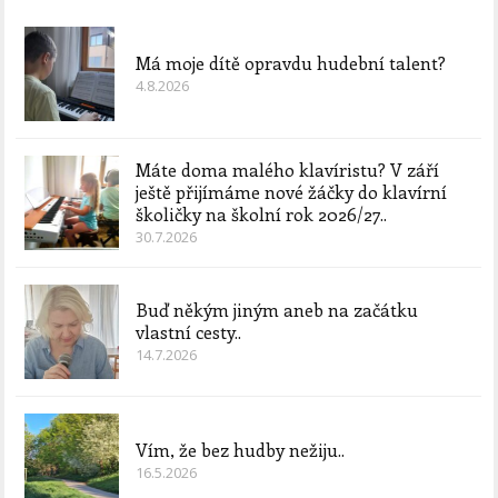
Má moje dítě opravdu hudební talent?
4.8.2026
Máte doma malého klavíristu? V září
ještě přijímáme nové žáčky do klavírní
školičky na školní rok 2026/27..
30.7.2026
Buď někým jiným aneb na začátku
vlastní cesty..
14.7.2026
Vím, že bez hudby nežiju..
16.5.2026