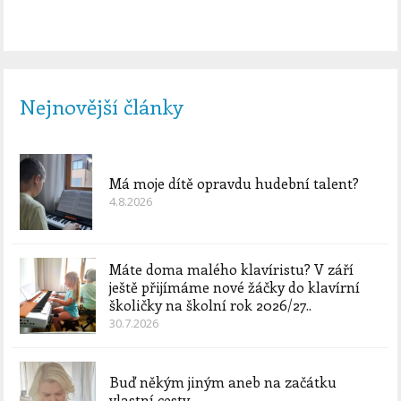
Nejnovější články
Má moje dítě opravdu hudební talent?
4.8.2026
Máte doma malého klavíristu? V září
ještě přijímáme nové žáčky do klavírní
školičky na školní rok 2026/27..
30.7.2026
Buď někým jiným aneb na začátku
vlastní cesty..