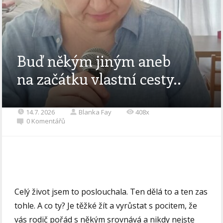
Buď někým jiným aneb
na začátku vlastní cesty..
14.7. 2026
Blanka Fay
408x
0 Komentářů
Celý život jsem to poslouchala. Ten dělá to a ten zas
tohle. A co ty? Je těžké žít a vyrůstat s pocitem, že
vás rodič pořád s někým srovnává a nikdy nejste