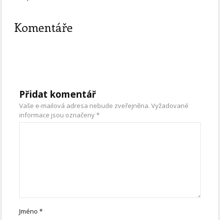
Komentáře
Přidat komentář
Vaše e-mailová adresa nebude zveřejněna.
Vyžadované
informace jsou označeny
*
Jméno
*