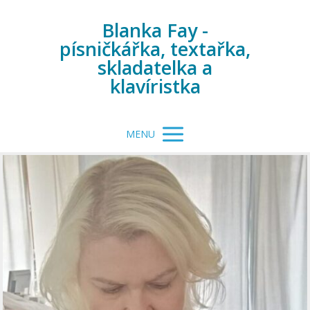
Blanka Fay -
písničkářka, textařka,
skladatelka a
klavíristka
MENU