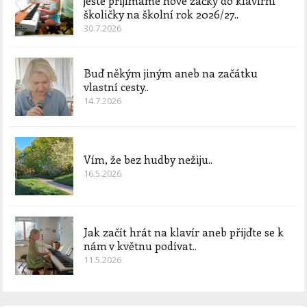
ještě přijímáme nové žáčky do klavírní
školičky na školní rok 2026/27..
30.7.2026
Buď někým jiným aneb na začátku
vlastní cesty..
14.7.2026
Vím, že bez hudby nežiju..
16.5.2026
Jak začít hrát na klavír aneb přijďte se k
nám v květnu podívat..
11.5.2026