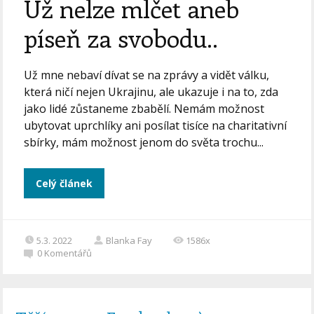
Už nelze mlčet aneb
píseň za svobodu..
Už mne nebaví dívat se na zprávy a vidět válku,
která ničí nejen Ukrajinu, ale ukazuje i na to, zda
jako lidé zůstaneme zbabělí. Nemám možnost
ubytovat uprchlíky ani posílat tisíce na charitativní
sbírky, mám možnost jenom do světa trochu...
Celý článek
5.3. 2022
Blanka Fay
1586x
0
Komentářů