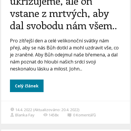
ukřižujeme, ale on
vstane z mrtvých, aby
dal svobodu nám všem..
Pro zítřejší den a celé velikonoční svátky nám
přeji, aby se nás Bůh dotkl a mohl uzdravit vše, co
je zraněné. Aby Bůh odejmul naše břemena, a dal
nám poznat do hloubi našich srdcí svoji
neskonalou lásku a milost. John...
Celý článek
14.4. 2022 (Aktualizováno: 20.4. 2022)
Blanka Fay
1458x
0
Komentářů