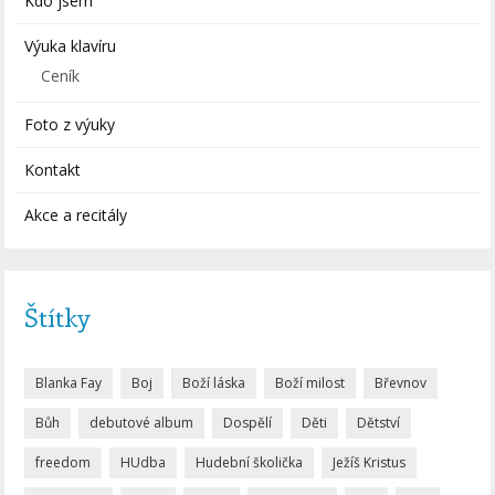
Kdo jsem
Výuka klavíru
Ceník
Foto z výuky
Kontakt
Akce a recitály
Štítky
Blanka Fay
Boj
Boží láska
Boží milost
Břevnov
Bůh
debutové album
Dospělí
Děti
Dětství
freedom
HUdba
Hudební školička
Ježíš Kristus