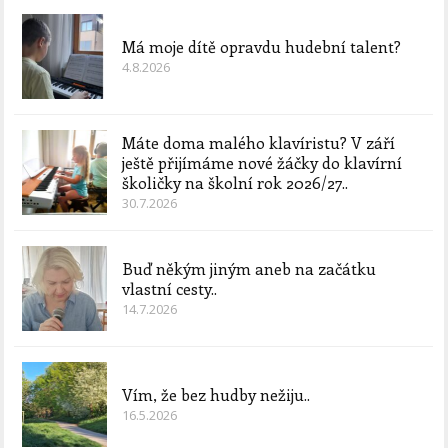
Má moje dítě opravdu hudební talent?
4.8.2026
Máte doma malého klavíristu? V září
ještě přijímáme nové žáčky do klavírní
školičky na školní rok 2026/27..
30.7.2026
Buď někým jiným aneb na začátku
vlastní cesty..
14.7.2026
Vím, že bez hudby nežiju..
16.5.2026