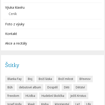
Výuka klavíru
Ceník
Foto z výuky
Kontakt
Akce a recitály
Štítky
Blanka Fay
Boj
Boží láska
Boží milost
Břevnov
Bůh
debutové album
Dospělí
Děti
Dětství
freedom
HUdba
Hudební školička
Ježíš Kristus
Josef Holly
klavír
Kniha
křesťanství
Lež
Life