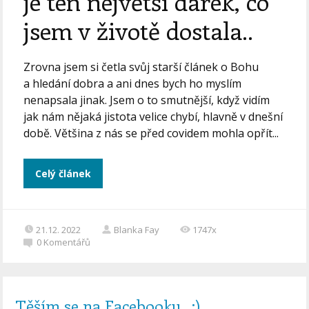
je ten největší dárek, co
jsem v životě dostala..
Zrovna jsem si četla svůj starší článek o Bohu
a hledání dobra a ani dnes bych ho myslím
nenapsala jinak. Jsem o to smutnější, když vidím
jak nám nějaká jistota velice chybí, hlavně v dnešní
době. Většina z nás se před covidem mohla opřít...
Celý článek
21.12. 2022
Blanka Fay
1747x
0
Komentářů
Těším se na Facebooku.. :)