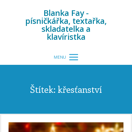
Blanka Fay -
písničkářka, textařka,
skladatelka a
klavíristka
MENU
Štítek: křesťanství