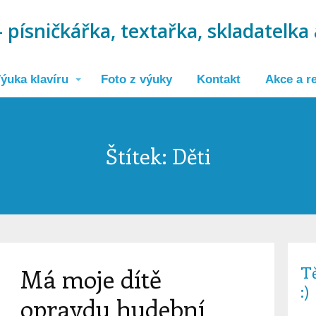
 písničkářka, textařka, skladatelka 
ýuka klavíru
Foto z výuky
Kontakt
Akce a re
Štítek: Děti
T
Má moje dítě
:)
opravdu hudební