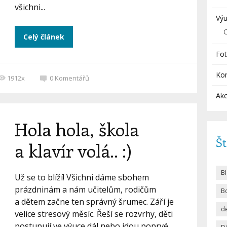
všichni...
Výu
Celý článek
Fot
Ko
1912x
0
Komentářů
Akc
Hola hola, škola
Št
a klavír volá.. :)
B
Už se to blíží! Všichni dáme sbohem
prázdninám a nám učitelům, rodičům
Bo
a dětem začne ten správný šrumec. Září je
d
velice stresový měsíc. Řeší se rozvrhy, děti
postupují ve výuce dál nebo jdou poprvé