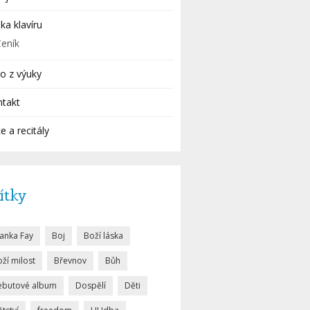
ka klavíru
Ceník
o z výuky
ntakt
e a recitály
ítky
lanka Fay
Boj
Boží láska
ží milost
Břevnov
Bůh
ebutové album
Dospělí
Děti