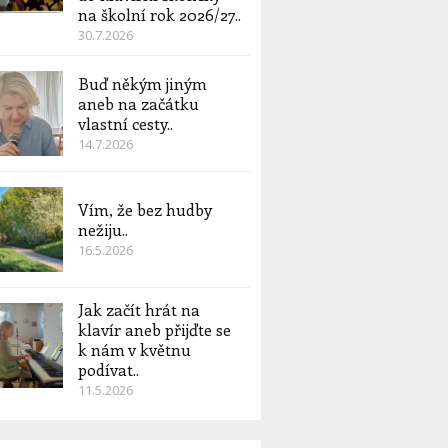
na školní rok 2026/27..
30.7.2026
Buď někým jiným
aneb na začátku
vlastní cesty..
14.7.2026
Vím, že bez hudby
nežiju..
16.5.2026
Jak začít hrát na
klavír aneb přijďte se
k nám v květnu
podívat..
11.5.2026