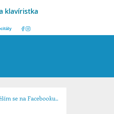
a klavíristka
citály
ěším se na Facebooku..