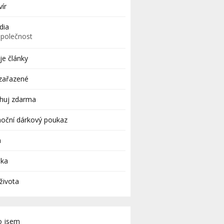
vír
dia
Společnost
e články
zařazené
ahuj zdarma
oční dárkový poukaz
a
uka
života
o jsem