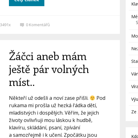
Kla
Mé
3491x
0
Komentářů
Moj
Ne
Žáčci aneb mám
St
ještě pár volných
Ván
míst..
Vír
Někteří už odešli a noví zase přišli.
Pod
Vý
rukama mi prošla už hezká řádka dětí,
Ze 
mladistvých i dospělých. Věřím, že jejich
životy ovlivňuji mou láskou k hudbě,
klavíru, skládání, psaní, zpívání
a samozřejmě i k učení. Zpočátku jsou
Kd