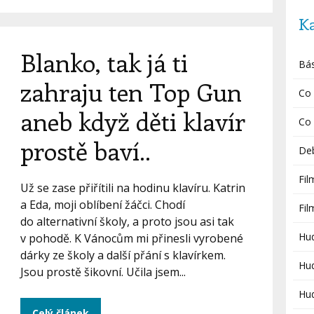
K
Blanko, tak já ti
Bá
zahraju ten Top Gun
Co 
aneb když děti klavír
Co 
prostě baví..
De
Fil
Už se zase přiřítili na hodinu klavíru. Katrin
a Eda, moji oblíbení žáčci. Chodí
Fi
do alternativní školy, a proto jsou asi tak
Hu
v pohodě. K Vánocům mi přinesli vyrobené
dárky ze školy a další přání s klavírkem.
Hud
Jsou prostě šikovní. Učila jsem...
Hud
Celý článek