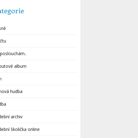
ategorie
sně
čtu
poslouchám..
butové album
m
lmová hudba
dba
ební archiv
ební školička online