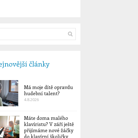
jnovější články
Má moje dítě opravdu
hudební talent?
4.8.2026
Máte doma malého
klavíristu? V září ještě
přijímáme nové žáčky
do klavírní školičky