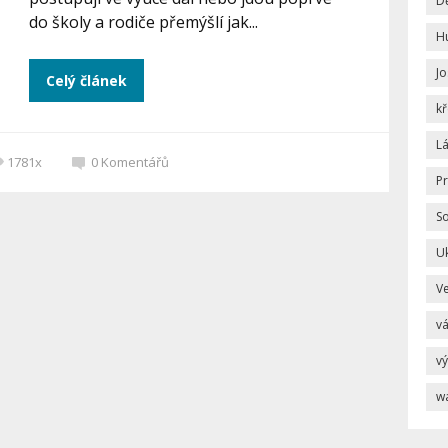
Dě
do školy a rodiče přemýšlí jak...
H
Jo
Celý článek
kř
L
1781x
0
Komentářů
P
S
U
V
v
vý
w