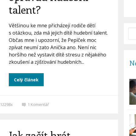
talent?
Většinou ke mne přicházejí rodiče dětí
s otázkou, zda má jejich dítě hudební talent.
Občas mne i upozorní, že Pepíček moc
zpívat neumí zato Anička ano. Není nic
horšího než vystavit dítě stresu z nějakého
Ne
zkoušení a zjišťování hudebních...
Celý článek
12298x
1
Komentář
Jak začít hrát