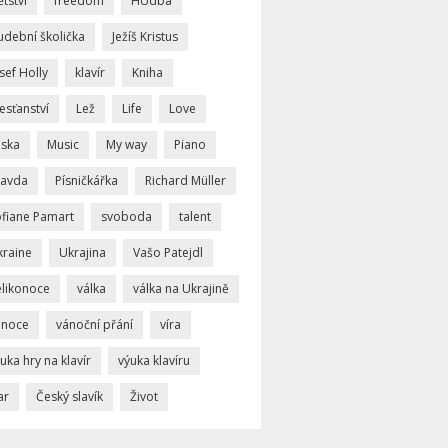
tství
freedom
HUdba
udební školička
Ježíš Kristus
sef Holly
klavír
Kniha
esťanství
Lež
Life
Love
áska
Music
My way
Piano
ravda
Písničkářka
Richard Müller
ofiane Pamart
svoboda
talent
kraine
Ukrajina
Vašo Patejdl
elikonoce
válka
válka na Ukrajině
ánoce
vánoční přání
víra
uka hry na klavír
výuka klavíru
ar
Český slavík
Život