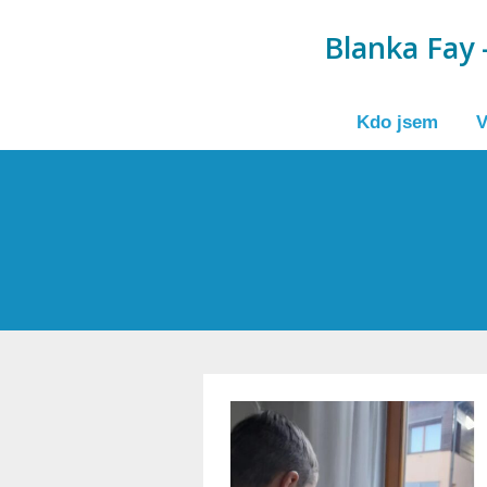
Blanka Fay -
Kdo jsem
V