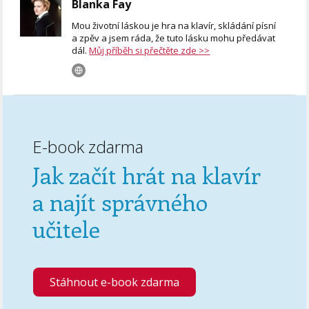
Blanka Fay
Mou životní láskou je hra na klavír, skládání písní
a zpěv a jsem ráda, že tuto lásku mohu předávat
dál.
Můj příběh si přečtěte zde >>
E-book zdarma
Jak začít hrát na klavír
a najít správného
učitele
Stáhnout e-book zdarma