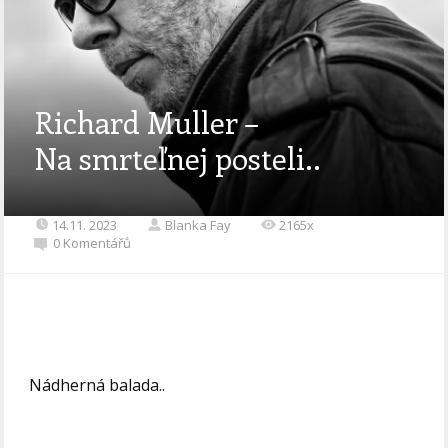
Richard Muller –
Na smrteľnej posteli..
14.11. 2023
Blanka Fay
2165x
0 Komentářů
Nádherná balada..