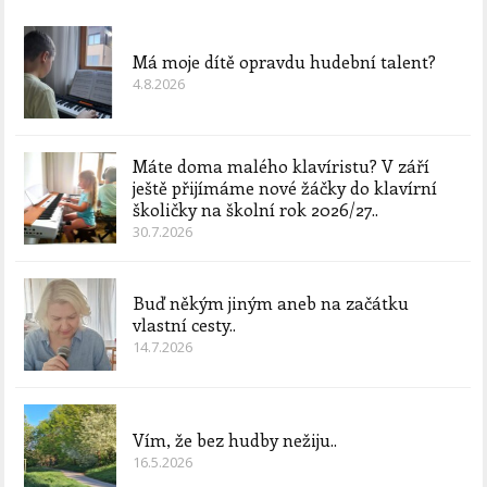
Má moje dítě opravdu hudební talent?
4.8.2026
Máte doma malého klavíristu? V září
ještě přijímáme nové žáčky do klavírní
školičky na školní rok 2026/27..
30.7.2026
Buď někým jiným aneb na začátku
vlastní cesty..
14.7.2026
Vím, že bez hudby nežiju..
16.5.2026