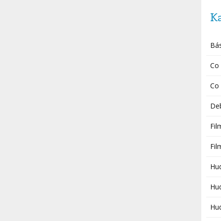
K
Bá
Co 
Co 
De
Fil
Fi
Hu
Hud
Hud