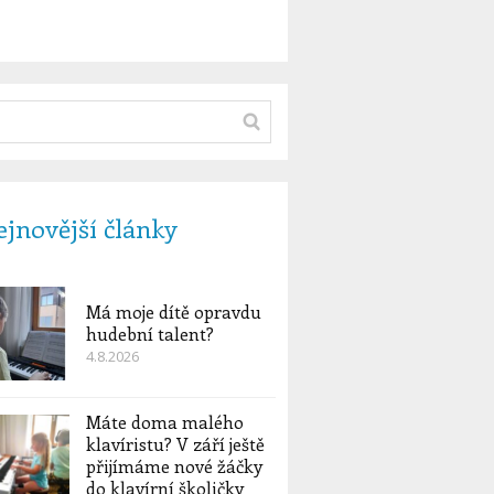
jnovější články
Má moje dítě opravdu
hudební talent?
4.8.2026
Máte doma malého
klavíristu? V září ještě
přijímáme nové žáčky
do klavírní školičky