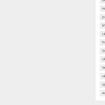
Dě
H
Jo
kř
L
P
S
U
V
v
vý
w