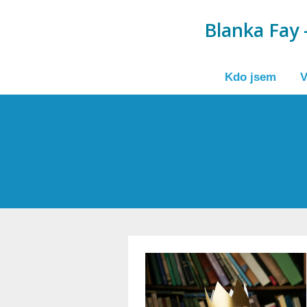
Blanka Fay -
Kdo jsem
V