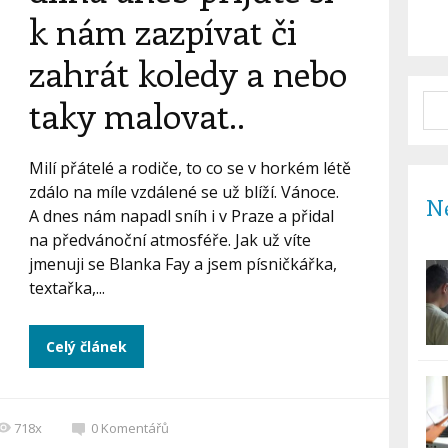
k nám zazpívat či
zahrát koledy a nebo
taky malovat..
Milí přátelé a rodiče, to co se v horkém létě
zdálo na míle vzdálené se už blíží. Vánoce.
Ne
A dnes nám napadl sníh i v Praze a přidal
na předvánoční atmosféře. Jak už víte
jmenuji se Blanka Fay a jsem písničkářka,
textařka,...
Celý článek
718x
0
Komentářů