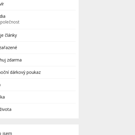
vír
dia
Společnost
e články
zařazené
ahuj zdarma
oční dárkový poukaz
a
uka
života
o jsem