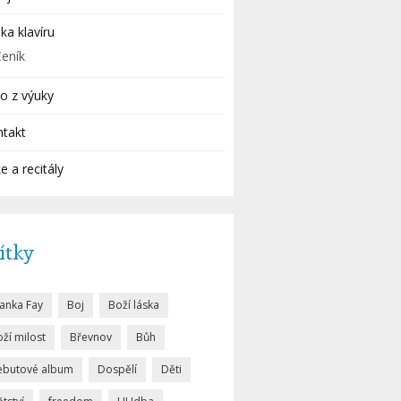
ka klavíru
Ceník
o z výuky
ntakt
e a recitály
ítky
lanka Fay
Boj
Boží láska
ží milost
Břevnov
Bůh
ebutové album
Dospělí
Děti