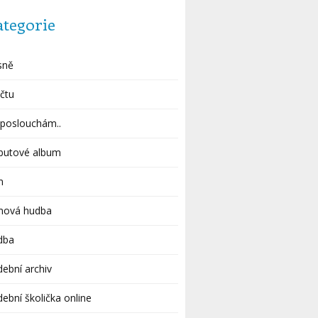
ategorie
sně
čtu
poslouchám..
butové album
m
lmová hudba
dba
ební archiv
ební školička online