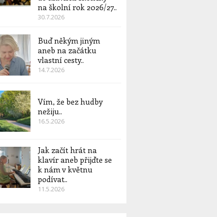
na školní rok 2026/27..
30.7.2026
Buď někým jiným
aneb na začátku
vlastní cesty..
14.7.2026
Vím, že bez hudby
nežiju..
16.5.2026
Jak začít hrát na
klavír aneb přijďte se
k nám v květnu
podívat..
11.5.2026