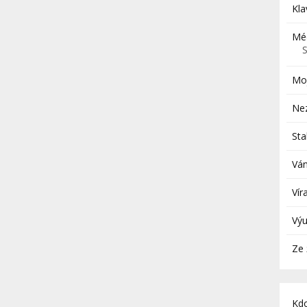
Kla
Mé
Moj
Ne
St
Ván
Vír
Vý
Ze 
Kd