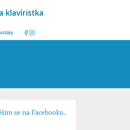
a klavíristka
citály
ěším se na Facebooku..