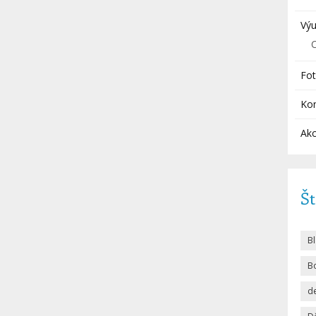
Výu
Fot
Ko
Akc
Št
B
Bo
d