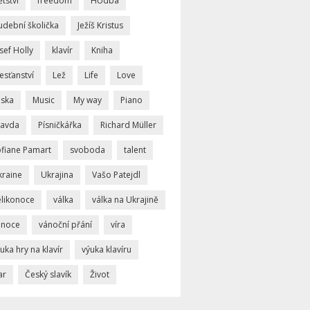
tství
freedom
HUdba
udební školička
Ježíš Kristus
sef Holly
klavír
Kniha
esťanství
Lež
Life
Love
áska
Music
My way
Piano
ravda
Písničkářka
Richard Müller
ofiane Pamart
svoboda
talent
kraine
Ukrajina
Vašo Patejdl
elikonoce
válka
válka na Ukrajině
ánoce
vánoční přání
víra
uka hry na klavír
výuka klavíru
ar
Český slavík
Život