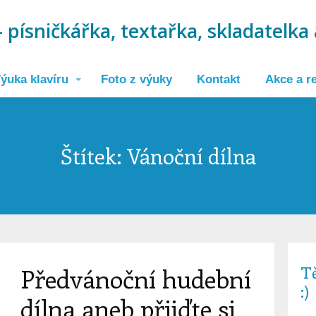
 písničkářka, textařka, skladatelka 
ýuka klavíru
Foto z výuky
Kontakt
Akce a re
Štítek: Vánoční dílna
T
Předvánoční hudební
:)
dílna aneb přijďte si