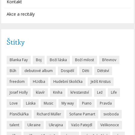
Kontakt
Akce a recitály
Štítky
Blanka Fay
Boj
Boží láska
Boží milost
Břevnov
Bůh
debutové album
Dospělí
Děti
Dětství
freedom
HUdba
Hudební školička
Ježíš Kristus
Josef Holly
klavír
Kniha
křesťanství
Lež
Life
Love
Láska
Music
My way
Piano
Pravda
Písničkářka
Richard Müller
Sofiane Pamart
svoboda
talent
Ukraine
Ukrajina
Vašo Patejdl
Velikonoce