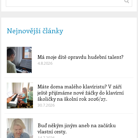
Nejnovější články
Má moje dítě opravdu hudební talent?
4.8.2026
Máte doma malého klavíristu? V září
ještě přijímáme nové žáčky do klavírní
školičky na školní rok 2026/27..
30.7.2026
Buď někým jiným aneb na začátku
vlastní cesty..
14.7.2026