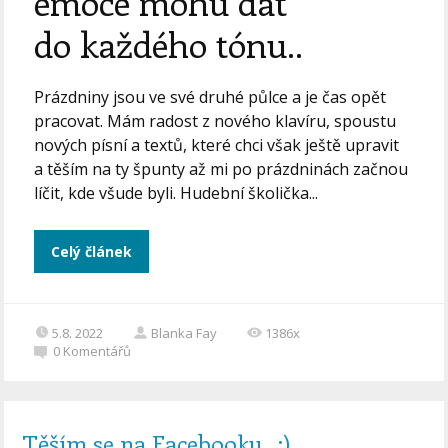
emoce mohu dát
do každého tónu..
Prázdniny jsou ve své druhé půlce a je čas opět
pracovat. Mám radost z nového klavíru, spoustu
nových písní a textů, které chci však ještě upravit
a těším na ty špunty až mi po prázdninách začnou
líčit, kde všude byli. Hudební školička...
Celý článek
5.8. 2022
Blanka Fay
1386x
0
Komentářů
Těším se na Facebooku.. :)