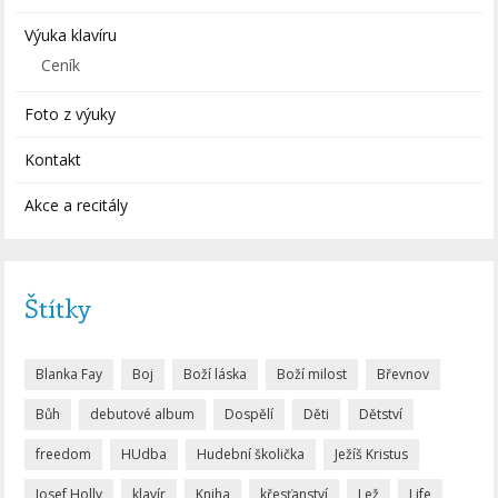
Výuka klavíru
Ceník
Foto z výuky
Kontakt
Akce a recitály
Štítky
Blanka Fay
Boj
Boží láska
Boží milost
Břevnov
Bůh
debutové album
Dospělí
Děti
Dětství
freedom
HUdba
Hudební školička
Ježíš Kristus
Josef Holly
klavír
Kniha
křesťanství
Lež
Life