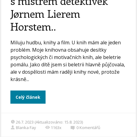
s mistrem detektivek
Jørnem Lierem
Horstem..
Miluju hudbu, knihy a film. U knih mám ale jeden
problém. Moje knihovna obsahuje desítky
psychologických či motivačních knih, ale beletrie
pomálu. Jako dítě jsem si beletrii hlavně půjčovala,
ale v dospělosti mám raději knihy nové, protože
krásně...
Celý článek
26.7. 2023 (Aktualizováno: 15.8. 2023)
Blanka Fay
1163x
0
Komentářů