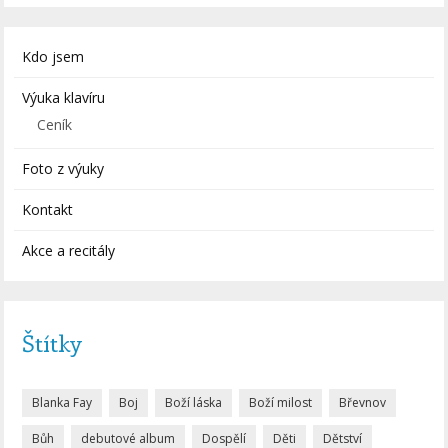
Kdo jsem
Výuka klavíru
Ceník
Foto z výuky
Kontakt
Akce a recitály
Štítky
Blanka Fay
Boj
Boží láska
Boží milost
Břevnov
Bůh
debutové album
Dospělí
Děti
Dětství