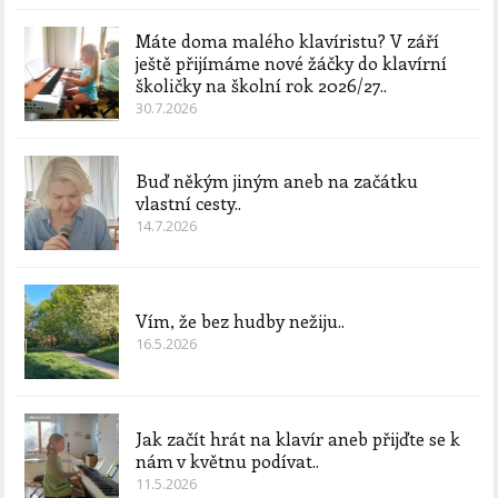
Máte doma malého klavíristu? V září
ještě přijímáme nové žáčky do klavírní
školičky na školní rok 2026/27..
30.7.2026
Buď někým jiným aneb na začátku
vlastní cesty..
14.7.2026
Vím, že bez hudby nežiju..
16.5.2026
Jak začít hrát na klavír aneb přijďte se k
nám v květnu podívat..
11.5.2026