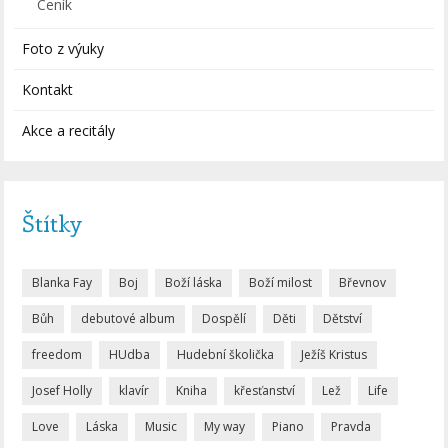
Ceník
Foto z výuky
Kontakt
Akce a recitály
Štítky
Blanka Fay
Boj
Boží láska
Boží milost
Břevnov
Bůh
debutové album
Dospělí
Děti
Dětství
freedom
HUdba
Hudební školička
Ježíš Kristus
Josef Holly
klavír
Kniha
křesťanství
Lež
Life
Love
Láska
Music
My way
Piano
Pravda