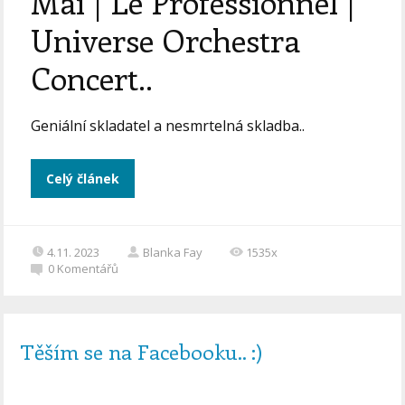
Mai | Le Professionnel |
Universe Orchestra
Concert..
Geniální skladatel a nesmrtelná skladba..
Celý článek
4.11. 2023
Blanka Fay
1535x
0
Komentářů
Těším se na Facebooku.. :)