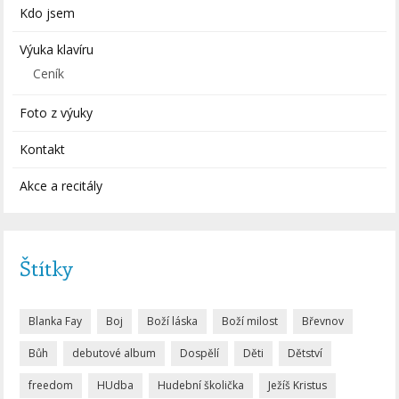
Kdo jsem
Výuka klavíru
Ceník
Foto z výuky
Kontakt
Akce a recitály
Štítky
Blanka Fay
Boj
Boží láska
Boží milost
Břevnov
Bůh
debutové album
Dospělí
Děti
Dětství
freedom
HUdba
Hudební školička
Ježíš Kristus