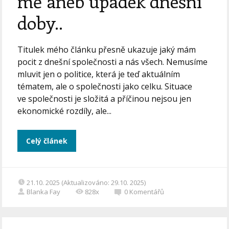
mě aneb úpadek dnešní
doby..
Titulek mého článku přesně ukazuje jaký mám
pocit z dnešní společnosti a nás všech. Nemusíme
mluvit jen o politice, která je teď aktuálním
tématem, ale o společnosti jako celku. Situace
ve společnosti je složitá a příčinou nejsou jen
ekonomické rozdíly, ale...
Celý článek
21.10. 2025 (Aktualizováno: 29.10. 2025)
Blanka Fay
828x
0
Komentářů