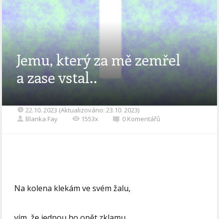
Jemu, který za mě zemřel
a zase vstal..
22.10. 2023 (Aktualizováno: 23.10. 2023)
Blanka Fay
1553x
0 Komentářů
Na kolena klekám ve svém žalu,
vím, že jednou ho opět zklamu.