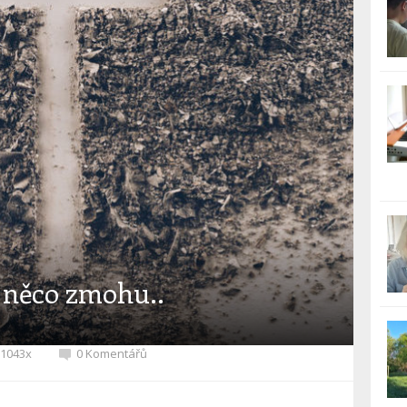
o něco zmohu..
1043x
0 Komentářů