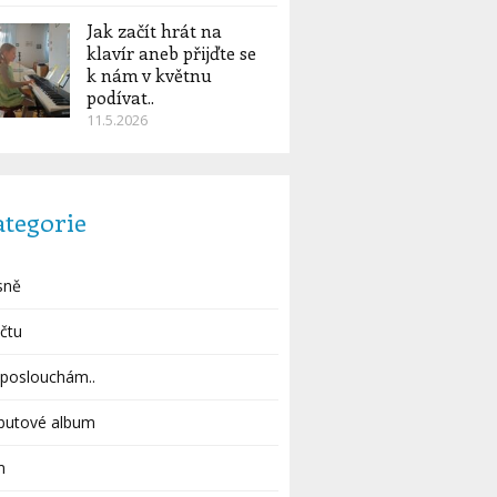
Jak začít hrát na
klavír aneb přijďte se
k nám v květnu
podívat..
11.5.2026
ategorie
sně
čtu
poslouchám..
butové album
m