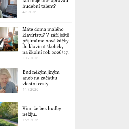
Má moje dítě opravdu
hudební talent?
4.8.2026
Máte doma malého
klavíristu? V září ještě
přijímáme nové žáčky
do klavírní školičky
na školní rok 2026/27..
30.7.2026
Buď někým jiným
aneb na začátku
vlastní cesty..
14.7.2026
Vím, že bez hudby
nežiju..
16.5.2026