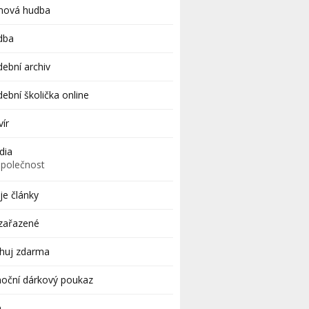
lmová hudba
dba
ební archiv
ební školička online
vír
dia
Společnost
e články
zařazené
ahuj zdarma
oční dárkový poukaz
a