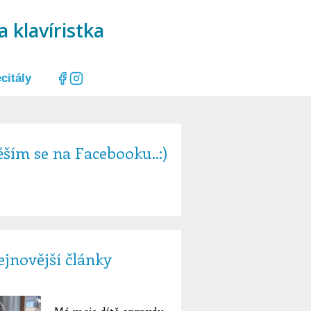
a klavíristka
citály
ším se na Facebooku..:)
jnovější články