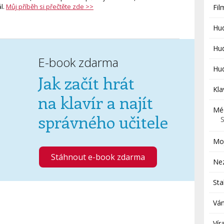
l.
Můj příběh si přečtěte zde >>
Fi
Hu
Hud
E-book zdarma
Hud
Jak začít hrát
Kla
na klavír a najít
Mé
správného učitele
Moj
Stáhnout e-book zdarma
Ne
St
Ván
Vír