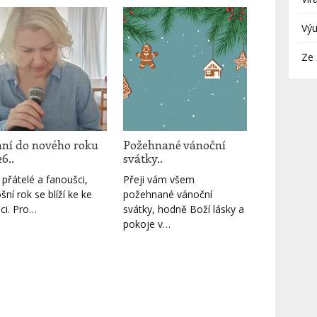
Vý
Ze 
ání do nového roku
Požehnané vánoční
6..
svátky..
í přátelé a fanoušci,
Přeji vám všem
ošní rok se blíží ke ke
požehnané vánoční
ci. Pro…
svátky, hodně Boží lásky a
pokoje v…