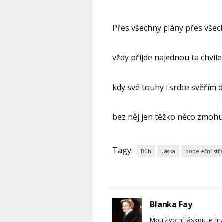
Přes všechny plány přes všech
vždy přijde najednou ta chvíle
kdy své touhy i srdce svěřím
bez něj jen těžko něco zmohu
Tagy:
Bůh
Láska
popeleční stř
Blanka Fay
Mou životní láskou je hra