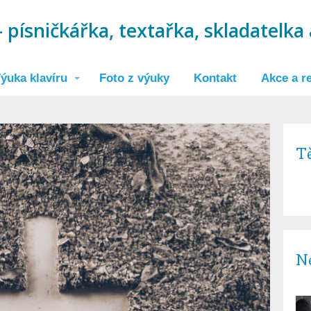
 písničkářka, textařka, skladatelka 
ýuka klavíru
Foto z výuky
Kontakt
Akce a re
Tě
Ne