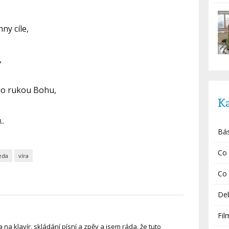
ny cíle,
,
 do rukou Bohu,
K
..
Bá
Co 
eda
víra
Co 
De
Fil
 na klavír, skládání písní a zpěv a jsem ráda, že tuto