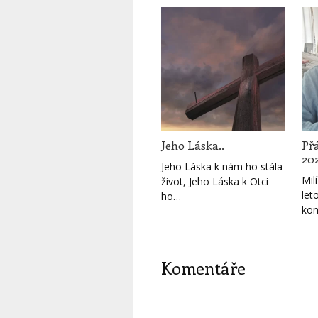
Jeho Láska..
Př
202
Jeho Láska k nám ho stála
Mil
život, Jeho Láska k Otci
let
ho…
kon
Komentáře