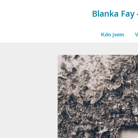
Blanka Fay -
Kdo jsem
V