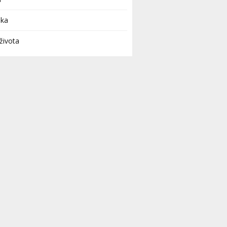
uka
života