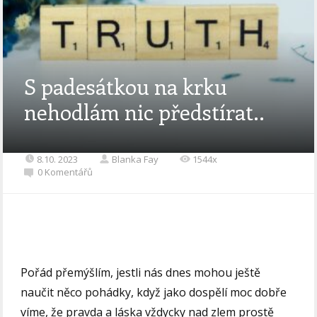
S padesátkou na krku
nehodlám nic předstírat..
8.10. 2023
Blanka Fay
1544x
0 Komentářů
Pořád přemýšlím, jestli nás dnes mohou ještě
naučit něco pohádky, když jako dospělí moc dobře
víme, že pravda a láska vždycky nad zlem prostě