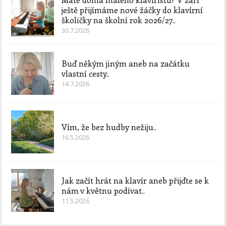
ještě přijímáme nové žáčky do klavírní
školičky na školní rok 2026/27..
30.7.2026
Buď někým jiným aneb na začátku
vlastní cesty..
14.7.2026
Vím, že bez hudby nežiju..
16.5.2026
Jak začít hrát na klavír aneb přijďte se k
nám v květnu podívat..
11.5.2026