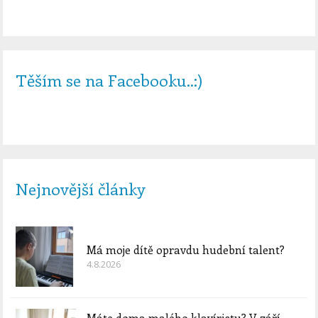
Těším se na Facebooku..:)
Nejnovější články
Má moje dítě opravdu hudební talent?
4.8.2026
Máte doma malého klavíristu? V září