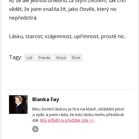
Až se ale jednou ohlédnu za svým životem, tak chci
vědět, že jsem snažila žít, jako člověk, který nic
nepředstírá.
Lásku, starost, vzájemnost, upřímnost, prostě nic..
Tagy:
Lež
Pravda
Smysl
Život
Blanka Fay
Mou životní láskou je hra na klavír, skládání písní
a zpěv a jsem ráda, že tuto lásku mohu předávat
dál.
Můj příběh si přečtěte zde >>