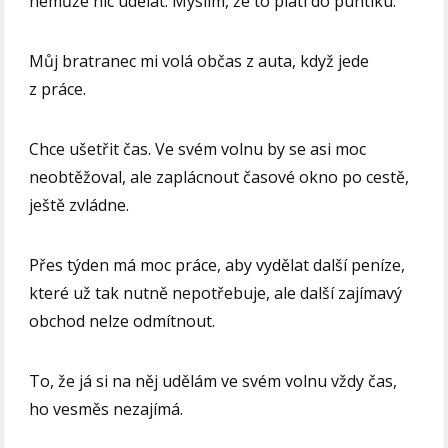
nemůže nic udělat. Myslím, že to platí do puntíku.
Můj bratranec mi volá občas z auta, když jede
z práce.
Chce ušetřit čas. Ve svém volnu by se asi moc
neobtěžoval, ale zaplácnout časové okno po cestě,
ještě zvládne.
Přes týden má moc práce, aby vydělat další peníze,
které už tak nutně nepotřebuje, ale další zajímavý
obchod nelze odmítnout.
To, že já si na něj udělám ve svém volnu vždy čas,
ho vesměs nezajímá.