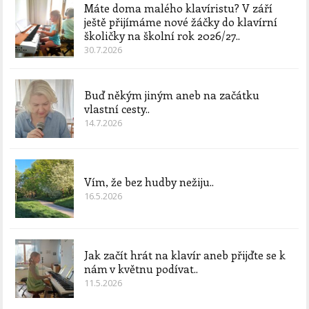
Máte doma malého klavíristu? V září
ještě přijímáme nové žáčky do klavírní
školičky na školní rok 2026/27..
30.7.2026
Buď někým jiným aneb na začátku
vlastní cesty..
14.7.2026
Vím, že bez hudby nežiju..
16.5.2026
Jak začít hrát na klavír aneb přijďte se k
nám v květnu podívat..
11.5.2026