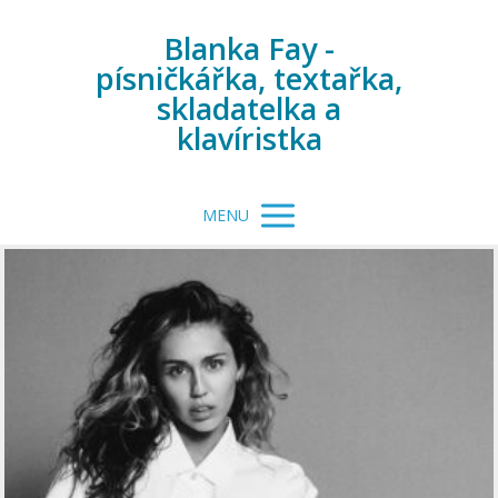
Blanka Fay -
písničkářka, textařka,
skladatelka a
klavíristka
MENU