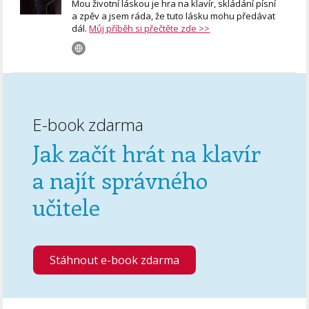
Mou životní láskou je hra na klavír, skládání písní
a zpěv a jsem ráda, že tuto lásku mohu předávat
dál.
Můj příběh si přečtěte zde >>
E-book zdarma
Jak začít hrát na klavír
a najít správného
učitele
Stáhnout e-book zdarma