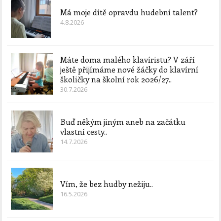
Má moje dítě opravdu hudební talent?
4.8.2026
Máte doma malého klavíristu? V září
ještě přijímáme nové žáčky do klavírní
školičky na školní rok 2026/27..
30.7.2026
Buď někým jiným aneb na začátku
vlastní cesty..
14.7.2026
Vím, že bez hudby nežiju..
16.5.2026