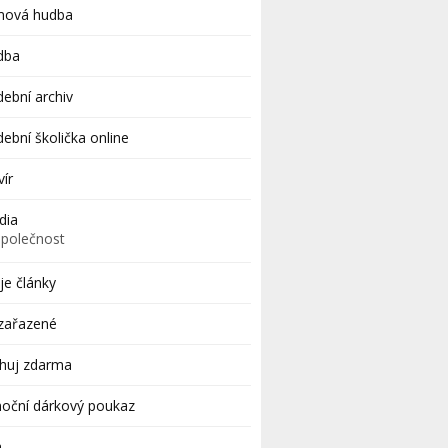
lmová hudba
dba
ební archiv
ební školička online
vír
dia
Společnost
e články
zařazené
ahuj zdarma
oční dárkový poukaz
a