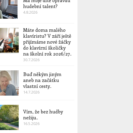
Má moje dítě opravdu
hudební talent?
4.8.2026
Máte doma malého
klavíristu? V září ještě
přijímáme nové žáčky
do klavírní školičky
na školní rok 2026/27..
30.7.2026
Buď někým jiným
aneb na začátku
vlastní cesty..
14.7.2026
Vím, že bez hudby
nežiju..
16.5.2026