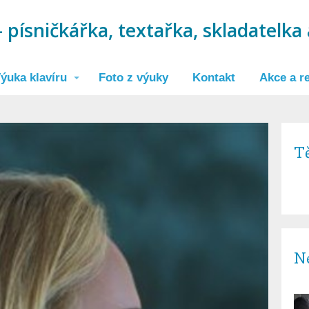
 písničkářka, textařka, skladatelka 
ýuka klavíru
Foto z výuky
Kontakt
Akce a re
Tě
Ne