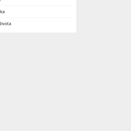
uka
života