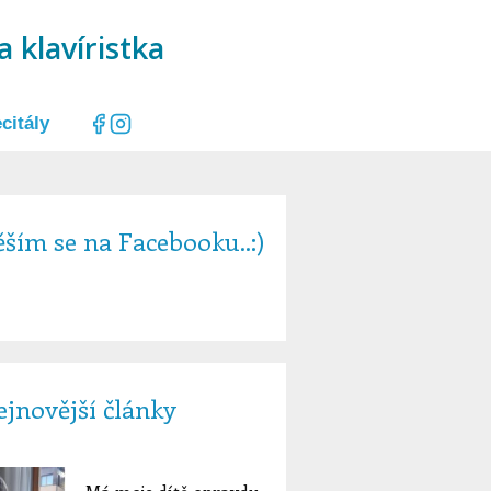
a klavíristka
citály
ším se na Facebooku..:)
jnovější články