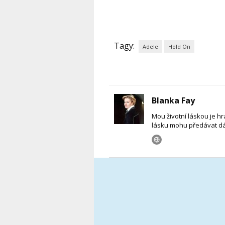
Tagy:
Adele
Hold On
Blanka Fay
Mou životní láskou je hra
lásku mohu předávat dá