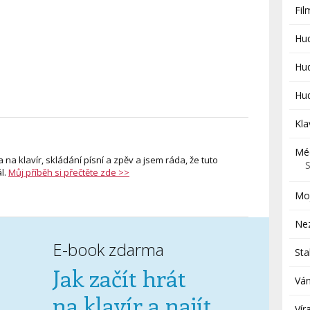
Fi
Hu
Hud
Hud
Kla
Mé
 na klavír, skládání písní a zpěv a jsem ráda, že tuto
l.
Můj příběh si přečtěte zde >>
Moj
Ne
E-book zdarma
St
Jak začít hrát
Ván
na klavír a najít
Vír