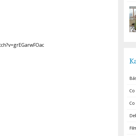
atch?v=grEGarwFOac
K
Bá
Co 
Co 
De
Fil