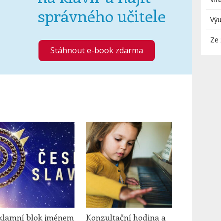
správného učitele
Vý
Ze 
Stáhnout e-book zdarma
klamní blok jménem
Konzultační hodina a