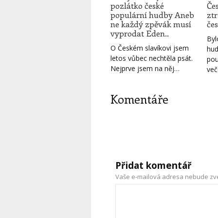
pozlátko české
Če
populární hudby Aneb
zt
ne každý zpěvák musí
čes
vyprodat Eden..
Byl
O Českém slavíkovi jsem
hud
letos vůbec nechtěla psát.
pou
Nejprve jsem na něj…
več
Komentáře
Přidat komentář
Vaše e-mailová adresa nebude zv