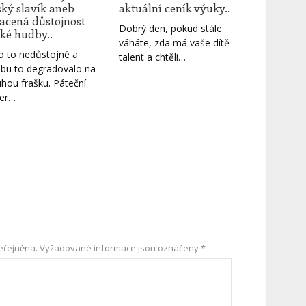
ský slavík aneb
aktuální ceník výuky..
racená důstojnost
Dobrý den, pokud stále
ké hudby..
váháte, zda má vaše dítě
o to nedůstojné a
talent a chtěli…
bu to degradovalo na
hou frašku. Páteční
er…
eřejněna.
Vyžadované informace jsou označeny
*