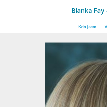
Blanka Fay -
Kdo jsem
V