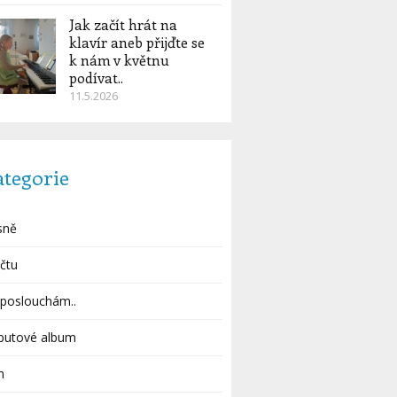
Jak začít hrát na
klavír aneb přijďte se
k nám v květnu
podívat..
11.5.2026
ategorie
sně
čtu
poslouchám..
butové album
m