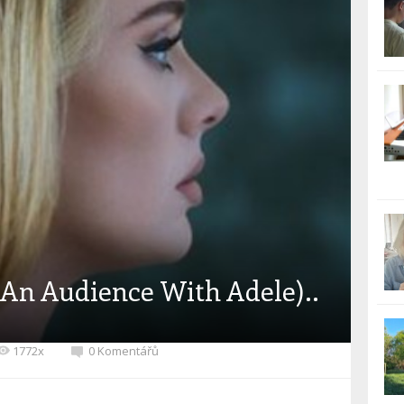
(An Audience With Adele)..
1772x
0 Komentářů