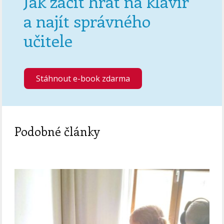
Jak začít hrát na klavír
a najít správného
učitele
Stáhnout e-book zdarma
Podobné články