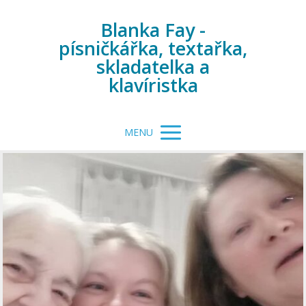
Blanka Fay -
písničkářka, textařka,
skladatelka a
klavíristka
MENU