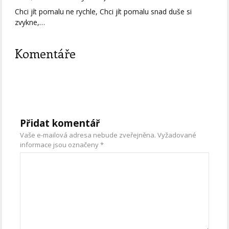
Chci jít pomalu ne rychle, Chci jít pomalu snad duše si
zvykne,…
Komentáře
Přidat komentář
Vaše e-mailová adresa nebude zveřejněna.
Vyžadované
informace jsou označeny
*