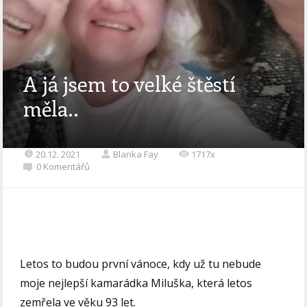
A já jsem to velké štěstí
měla..
20.12. 2021
Blanka Fay
1717x
0 Komentářů
Letos to budou první vánoce, kdy už tu nebude
moje nejlepší kamarádka Miluška, která letos
zemřela ve věku 93 let.