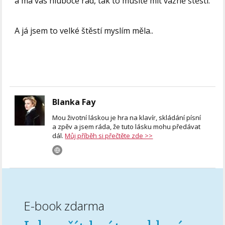
a má vás hluboce rád, tak to musíte mít vážně štěstí.
A já jsem to velké štěstí myslím měla..
Blanka Fay
Mou životní láskou je hra na klavír, skládání písní
a zpěv a jsem ráda, že tuto lásku mohu předávat
dál.
Můj příběh si přečtěte zde >>
E-book zdarma