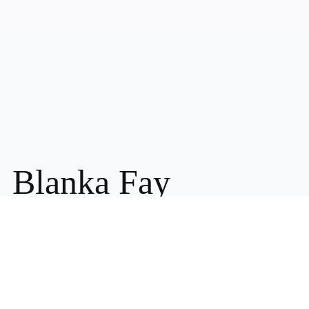
Blanka Fay
Písničkářka, textařka,
skladatelka a klavíristka