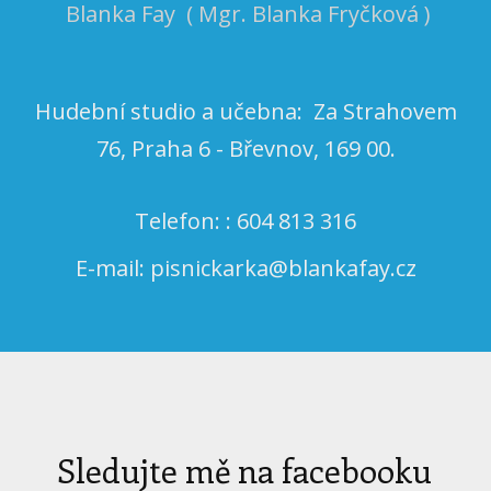
Blanka Fay ( Mgr. Blanka Fryčková )
Hudební studio a učebna: Za Strahovem
76, Praha 6 - Břevnov, 169 00.
Telefon: : 604 813 316
E-mail: pisnickarka@blankafay.cz
Sledujte mě na facebooku